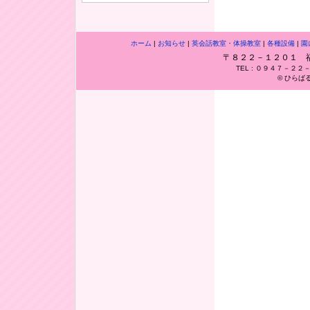
ホーム
|
お知らせ
|
英会話教室・体操教室
|
各種設備
|
園
〒８２２－１２０１ 
TEL : ０９４７－２２
© ひらばる幼稚